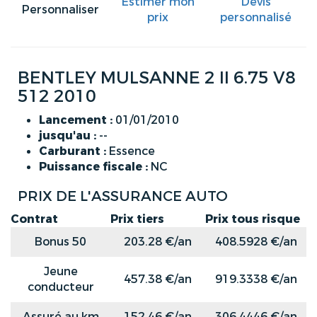
Estimer mon
Devis
Personnaliser
prix
personnalisé
BENTLEY MULSANNE 2 II 6.75 V8
512 2010
Lancement :
01/01/2010
jusqu'au :
--
Carburant :
Essence
Puissance fiscale :
NC
PRIX DE L'ASSURANCE AUTO
Contrat
Prix tiers
Prix tous risque
Bonus 50
203.28 €/an
408.5928 €/an
Jeune
457.38 €/an
919.3338 €/an
conducteur
Assuré au km
152.46 €/an
306.4446 €/an