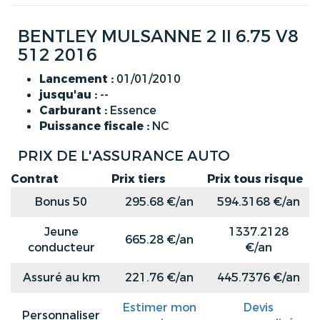
BENTLEY MULSANNE 2 II 6.75 V8
512 2016
Lancement :
01/01/2010
jusqu'au :
--
Carburant :
Essence
Puissance fiscale :
NC
PRIX DE L'ASSURANCE AUTO
Contrat
Prix tiers
Prix tous risque
Bonus 50
295.68 €/an
594.3168 €/an
Jeune
1337.2128
665.28 €/an
conducteur
€/an
Assuré au km
221.76 €/an
445.7376 €/an
Estimer mon
Devis
Personnaliser