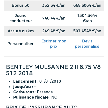
Bonus 50
332.64 €/an
668.6064 €/an
Jeune
1504.3644
748.44 €/an
conducteur
€/an
Assuré au km
249.48 €/an
501.4548 €/an
Estimer mon
Devis
Personnaliser
prix
personnalisé
BENTLEY MULSANNE 2 II 6.75 V8
512 2018
Lancement :
01/01/2010
jusqu'au :
--
Carburant :
Essence
Puissance fiscale :
NC
PRIX DE L'ASSURANCE AUTO