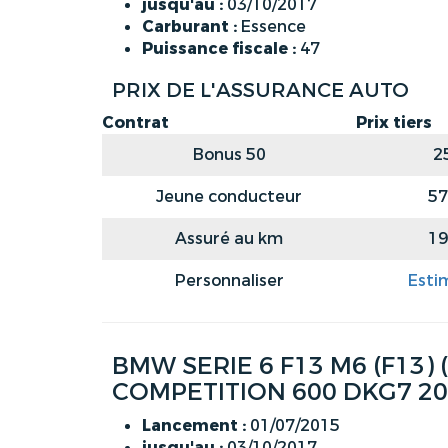
jusqu'au :
03/10/2017
Carburant :
Essence
Puissance fiscale :
47
PRIX DE L'ASSURANCE AUTO
Contrat
Prix tiers
Bonus 50
2
Jeune conducteur
57
Assuré au km
19
Personnaliser
Esti
BMW SERIE 6 F13 M6 (F13)
COMPETITION 600 DKG7 2
Lancement :
01/07/2015
jusqu'au :
03/10/2017