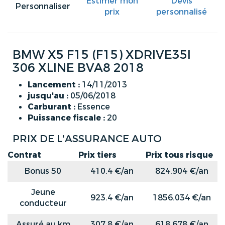
Estimer mon
Devis
Personnaliser
prix
personnalisé
BMW X5 F15 (F15) XDRIVE35I
306 XLINE BVA8 2018
Lancement :
14/11/2013
jusqu'au :
05/06/2018
Carburant :
Essence
Puissance fiscale :
20
PRIX DE L'ASSURANCE AUTO
Contrat
Prix tiers
Prix tous risque
Bonus 50
410.4 €/an
824.904 €/an
Jeune
923.4 €/an
1856.034 €/an
conducteur
Assuré au km
307.8 €/an
618.678 €/an