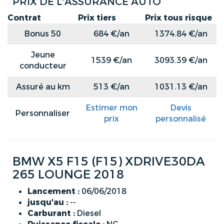
PRIX DE L'ASSURANCE AUTO
Contrat
Prix tiers
Prix tous risque
Bonus 50
684 €/an
1374.84 €/an
Jeune
1539 €/an
3093.39 €/an
conducteur
Assuré au km
513 €/an
1031.13 €/an
Estimer mon
Devis
Personnaliser
prix
personnalisé
BMW X5 F15 (F15) XDRIVE30DA
265 LOUNGE 2018
Lancement :
06/06/2018
jusqu'au :
--
Carburant :
Diesel