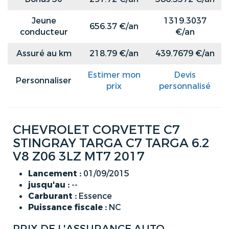
Jeune
1319.3037
656.37 €/an
conducteur
€/an
Assuré au km
218.79 €/an
439.7679 €/an
Estimer mon
Devis
Personnaliser
prix
personnalisé
CHEVROLET CORVETTE C7
STINGRAY TARGA C7 TARGA 6.2
V8 Z06 3LZ MT7 2017
Lancement :
01/09/2015
jusqu'au :
--
Carburant :
Essence
Puissance fiscale :
NC
PRIX DE L'ASSURANCE AUTO