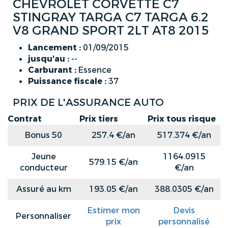
CHEVROLET CORVETTE C7
STINGRAY TARGA C7 TARGA 6.2
V8 GRAND SPORT 2LT AT8 2015
Lancement :
01/09/2015
jusqu'au :
--
Carburant :
Essence
Puissance fiscale :
37
PRIX DE L'ASSURANCE AUTO
Contrat
Prix tiers
Prix tous risque
Bonus 50
257.4 €/an
517.374 €/an
Jeune
1164.0915
579.15 €/an
conducteur
€/an
Assuré au km
193.05 €/an
388.0305 €/an
Estimer mon
Devis
Personnaliser
prix
personnalisé