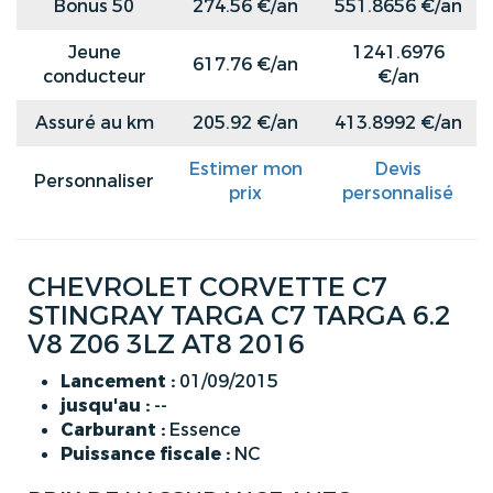
Bonus 50
274.56 €/an
551.8656 €/an
Jeune
1241.6976
617.76 €/an
conducteur
€/an
Assuré au km
205.92 €/an
413.8992 €/an
Estimer mon
Devis
Personnaliser
prix
personnalisé
CHEVROLET CORVETTE C7
STINGRAY TARGA C7 TARGA 6.2
V8 Z06 3LZ AT8 2016
Lancement :
01/09/2015
jusqu'au :
--
Carburant :
Essence
Puissance fiscale :
NC