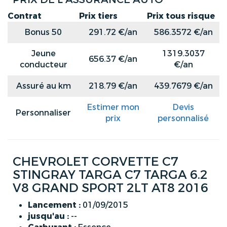
Contrat
Prix tiers
Prix tous risque
Bonus 50
291.72 €/an
586.3572 €/an
Jeune
1319.3037
656.37 €/an
conducteur
€/an
Assuré au km
218.79 €/an
439.7679 €/an
Estimer mon
Devis
Personnaliser
prix
personnalisé
CHEVROLET CORVETTE C7
STINGRAY TARGA C7 TARGA 6.2
V8 GRAND SPORT 2LT AT8 2016
Lancement :
01/09/2015
jusqu'au :
--