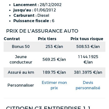
Lancement :
28/12/2002
jusqu'au :
01/06/2012
Carburant :
Diesel
Puissance fiscale :
6
PRIX DE L'ASSURANCE AUTO
Contrat
Prix tiers
Prix tous risque
Bonus 50
253 €/an
508.53 €/an
Jeune
1144.1925
569.25 €/an
conducteur
€/an
Assuré au km
189.75 €/an
381.3975 €/an
Estimer mon
Devis
Personnaliser
prix
personnalisé
CITROEN C3 ENTREPRISE 1.1