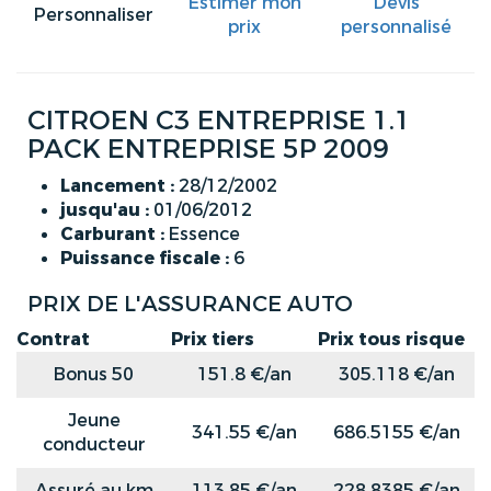
Estimer mon
Devis
Personnaliser
prix
personnalisé
CITROEN C3 ENTREPRISE 1.1
PACK ENTREPRISE 5P 2009
Lancement :
28/12/2002
jusqu'au :
01/06/2012
Carburant :
Essence
Puissance fiscale :
6
PRIX DE L'ASSURANCE AUTO
Contrat
Prix tiers
Prix tous risque
Bonus 50
151.8 €/an
305.118 €/an
Jeune
341.55 €/an
686.5155 €/an
conducteur
Assuré au km
113.85 €/an
228.8385 €/an