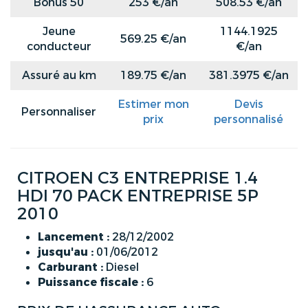
Bonus 50
253 €/an
508.53 €/an
Jeune
1144.1925
569.25 €/an
conducteur
€/an
Assuré au km
189.75 €/an
381.3975 €/an
Estimer mon
Devis
Personnaliser
prix
personnalisé
CITROEN C3 ENTREPRISE 1.4
HDI 70 PACK ENTREPRISE 5P
2010
Lancement :
28/12/2002
jusqu'au :
01/06/2012
Carburant :
Diesel
Puissance fiscale :
6