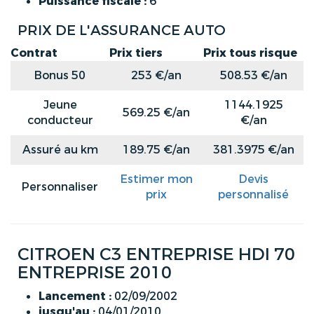
Puissance fiscale :
6
PRIX DE L'ASSURANCE AUTO
Contrat
Prix tiers
Prix tous risque
Bonus 50
253 €/an
508.53 €/an
Jeune
1144.1925
569.25 €/an
conducteur
€/an
Assuré au km
189.75 €/an
381.3975 €/an
Estimer mon
Devis
Personnaliser
prix
personnalisé
CITROEN C3 ENTREPRISE HDI 70
ENTREPRISE 2010
Lancement :
02/09/2002
jusqu'au :
04/01/2010