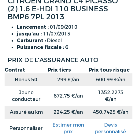
CITROEN GRAND C4 PICASSO
(2) 1.6 E-HDI 110 BUSINESS
BMP6 7PL 2013
Lancement :
01/09/2010
jusqu'au :
11/07/2013
Carburant :
Diesel
Puissance fiscale :
6
PRIX DE L'ASSURANCE AUTO
Contrat
Prix tiers
Prix tous risque
Bonus 50
299 €/an
600.99 €/an
Jeune
1352.2275
672.75 €/an
conducteur
€/an
Assuré au km
224.25 €/an
450.7425 €/an
Estimer mon
Devis
Personnaliser
prix
personnalisé