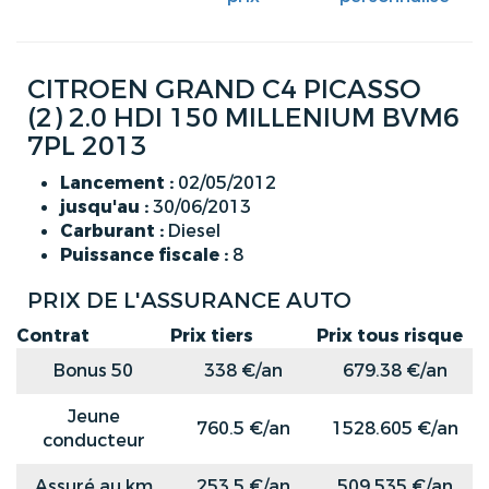
CITROEN GRAND C4 PICASSO
(2) 2.0 HDI 150 MILLENIUM BVM6
7PL 2013
Lancement :
02/05/2012
jusqu'au :
30/06/2013
Carburant :
Diesel
Puissance fiscale :
8
PRIX DE L'ASSURANCE AUTO
Contrat
Prix tiers
Prix tous risque
Bonus 50
338 €/an
679.38 €/an
Jeune
760.5 €/an
1528.605 €/an
conducteur
Assuré au km
253.5 €/an
509.535 €/an