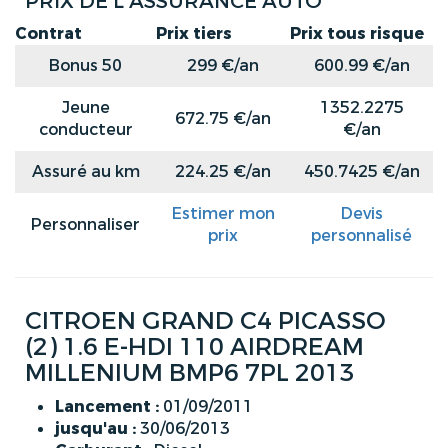
PRIX DE L'ASSURANCE AUTO
Contrat
Prix tiers
Prix tous risque
Bonus 50
299 €/an
600.99 €/an
Jeune
1352.2275
672.75 €/an
conducteur
€/an
Assuré au km
224.25 €/an
450.7425 €/an
Estimer mon
Devis
Personnaliser
prix
personnalisé
CITROEN GRAND C4 PICASSO
(2) 1.6 E-HDI 110 AIRDREAM
MILLENIUM BMP6 7PL 2013
Lancement :
01/09/2011
jusqu'au :
30/06/2013