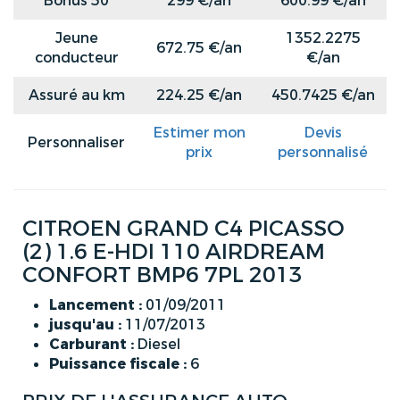
Bonus 50
299 €/an
600.99 €/an
Jeune
1352.2275
672.75 €/an
conducteur
€/an
Assuré au km
224.25 €/an
450.7425 €/an
Estimer mon
Devis
Personnaliser
prix
personnalisé
CITROEN GRAND C4 PICASSO
(2) 1.6 E-HDI 110 AIRDREAM
CONFORT BMP6 7PL 2013
Lancement :
01/09/2011
jusqu'au :
11/07/2013
Carburant :
Diesel
Puissance fiscale :
6