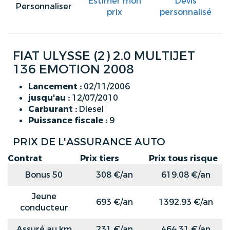
Estimer mon
Devis
Personnaliser
prix
personnalisé
FIAT ULYSSE (2) 2.0 MULTIJET
136 EMOTION 2008
Lancement :
02/11/2006
jusqu'au :
12/07/2010
Carburant :
Diesel
Puissance fiscale :
9
PRIX DE L'ASSURANCE AUTO
Contrat
Prix tiers
Prix tous risque
Bonus 50
308 €/an
619.08 €/an
Jeune
693 €/an
1392.93 €/an
conducteur
Assuré au km
231 €/an
464.31 €/an