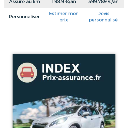
Assuré au km
198.9 €/an
399.789 €/an
Estimer mon
Devis
Personnaliser
prix
personnalisé