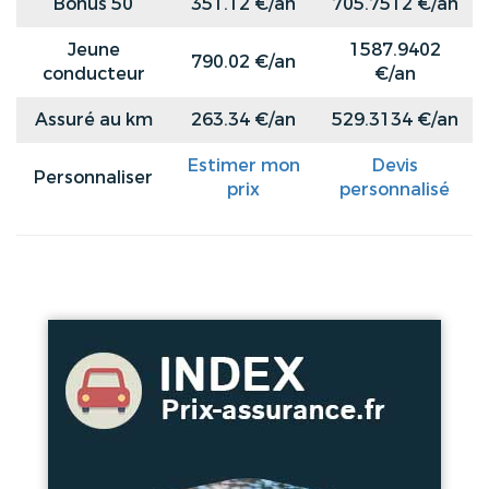
Bonus 50
351.12 €/an
705.7512 €/an
Jeune
1587.9402
790.02 €/an
conducteur
€/an
Assuré au km
263.34 €/an
529.3134 €/an
Estimer mon
Devis
Personnaliser
prix
personnalisé