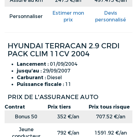
Assuré au km
247.5 €/an
497.475 €/an
Estimer mon
Devis
Personnaliser
prix
personnalisé
HYUNDAI TERRACAN 2.9 CRDI
PACK CLIM 11CV 2004
Lancement :
01/09/2004
jusqu'au :
29/09/2007
Carburant :
Diesel
Puissance fiscale :
11
PRIX DE L'ASSURANCE AUTO
Contrat
Prix tiers
Prix tous risque
Bonus 50
352 €/an
707.52 €/an
Jeune
792 €/an
1591.92 €/an
conducteur