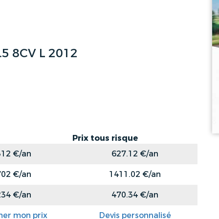
5 8CV L 2012
Prix tous risque
312 €/an
627.12 €/an
702 €/an
1411.02 €/an
234 €/an
470.34 €/an
mer mon prix
Devis personnalisé