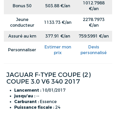
1012.7988
Bonus 50
503.88 €/an
€/an
Jeune
2278.7973
1133.73 €/an
conducteur
€/an
Assuré au km
377.91 €/an
759.5991 €/an
Estimer mon
Devis
Personnaliser
prix
personnalisé
JAGUAR F-TYPE COUPE (2)
COUPE 3.0 V6 340 2017
Lancement :
10/01/2017
jusqu'au :
--
Carburant :
Essence
Puissance fiscale :
24