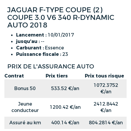
JAGUAR F-TYPE COUPE (2)
COUPE 3.0 V6 340 R-DYNAMIC
AUTO 2018
Lancement :
10/01/2017
jusqu'au :
--
Carburant :
Essence
Puissance fiscale :
23
PRIX DE L'ASSURANCE AUTO
Contrat
Prix tiers
Prix tous risque
1072.3752
Bonus 50
533.52 €/an
€/an
Jeune
2412.8442
1200.42 €/an
conducteur
€/an
Assuré au km
400.14 €/an
804.2814 €/an