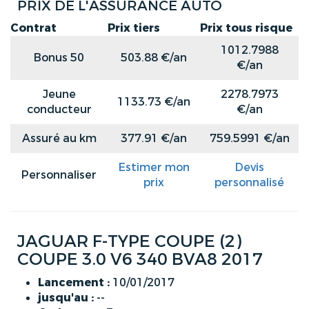
PRIX DE L'ASSURANCE AUTO
Contrat
Prix tiers
Prix tous risque
1012.7988
Bonus 50
503.88 €/an
€/an
Jeune
2278.7973
1133.73 €/an
conducteur
€/an
Assuré au km
377.91 €/an
759.5991 €/an
Estimer mon
Devis
Personnaliser
prix
personnalisé
JAGUAR F-TYPE COUPE (2)
COUPE 3.0 V6 340 BVA8 2017
Lancement :
10/01/2017
jusqu'au :
--