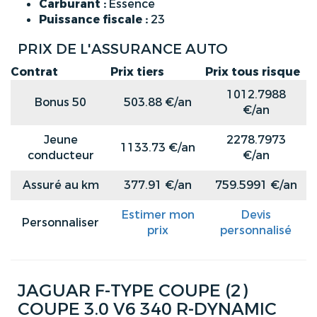
Carburant :
Essence
Puissance fiscale :
23
PRIX DE L'ASSURANCE AUTO
Contrat
Prix tiers
Prix tous risque
1012.7988
Bonus 50
503.88 €/an
€/an
Jeune
2278.7973
1133.73 €/an
conducteur
€/an
Assuré au km
377.91 €/an
759.5991 €/an
Estimer mon
Devis
Personnaliser
prix
personnalisé
JAGUAR F-TYPE COUPE (2)
COUPE 3.0 V6 340 R-DYNAMIC