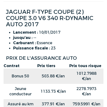
JAGUAR F-TYPE COUPE (2)
COUPE 3.0 V6 340 R-DYNAMIC
AUTO 2017
Lancement :
10/01/2017
jusqu'au :
--
Carburant :
Essence
Puissance fiscale :
23
PRIX DE L'ASSURANCE AUTO
Contrat
Prix tiers
Prix tous risque
1012.7988
Bonus 50
503.88 €/an
€/an
Jeune
2278.7973
1133.73 €/an
conducteur
€/an
Assuré au km
377.91 €/an
759.5991 €/an