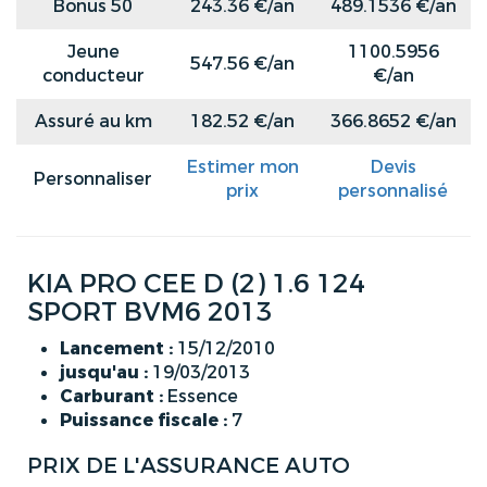
Bonus 50
243.36 €/an
489.1536 €/an
Jeune
1100.5956
547.56 €/an
conducteur
€/an
Assuré au km
182.52 €/an
366.8652 €/an
Estimer mon
Devis
Personnaliser
prix
personnalisé
KIA PRO CEE D (2) 1.6 124
SPORT BVM6 2013
Lancement :
15/12/2010
jusqu'au :
19/03/2013
Carburant :
Essence
Puissance fiscale :
7
PRIX DE L'ASSURANCE AUTO