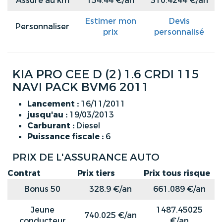
Assuré au km
154.44 €/an
310.4244 €/an
Estimer mon
Devis
Personnaliser
prix
personnalisé
KIA PRO CEE D (2) 1.6 CRDI 115
NAVI PACK BVM6 2011
Lancement :
16/11/2011
jusqu'au :
19/03/2013
Carburant :
Diesel
Puissance fiscale :
6
PRIX DE L'ASSURANCE AUTO
Contrat
Prix tiers
Prix tous risque
Bonus 50
328.9 €/an
661.089 €/an
Jeune
1487.45025
740.025 €/an
conducteur
€/an