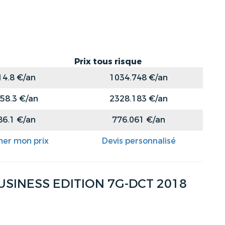
Prix tous risque
14.8 €/an
1034.748 €/an
58.3 €/an
2328.183 €/an
86.1 €/an
776.061 €/an
mer mon prix
Devis personnalisé
USINESS EDITION 7G-DCT 2018