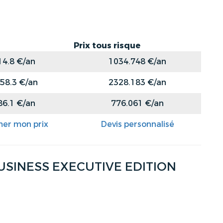
Prix tous risque
14.8 €/an
1034.748 €/an
58.3 €/an
2328.183 €/an
86.1 €/an
776.061 €/an
mer mon prix
Devis personnalisé
BUSINESS EXECUTIVE EDITION