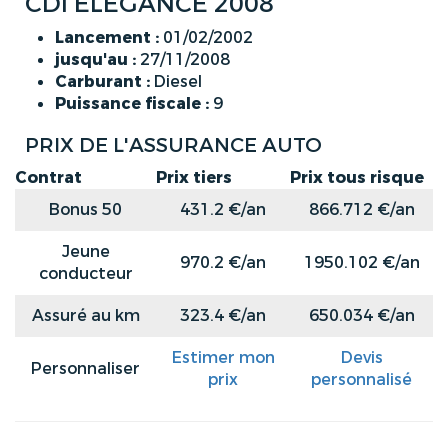
CDI ELEGANCE 2008
Lancement :
01/02/2002
jusqu'au :
27/11/2008
Carburant :
Diesel
Puissance fiscale :
9
PRIX DE L'ASSURANCE AUTO
Contrat
Prix tiers
Prix tous risque
Bonus 50
431.2 €/an
866.712 €/an
Jeune
970.2 €/an
1950.102 €/an
conducteur
Assuré au km
323.4 €/an
650.034 €/an
Estimer mon
Devis
Personnaliser
prix
personnalisé