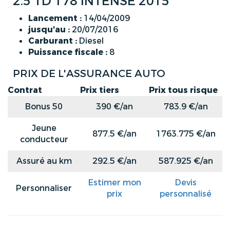
2.5 TD 178 INTENSE 2015
Lancement :
14/04/2009
jusqu'au :
20/07/2016
Carburant :
Diesel
Puissance fiscale :
8
PRIX DE L'ASSURANCE AUTO
Contrat
Prix tiers
Prix tous risque
Bonus 50
390 €/an
783.9 €/an
Jeune
877.5 €/an
1763.775 €/an
conducteur
Assuré au km
292.5 €/an
587.925 €/an
Estimer mon
Devis
Personnaliser
prix
personnalisé