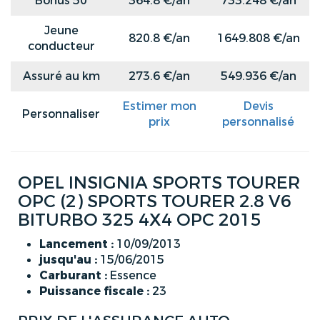
Bonus 50
364.8 €/an
733.248 €/an
Jeune
820.8 €/an
1649.808 €/an
conducteur
Assuré au km
273.6 €/an
549.936 €/an
Estimer mon
Devis
Personnaliser
prix
personnalisé
OPEL INSIGNIA SPORTS TOURER
OPC (2) SPORTS TOURER 2.8 V6
BITURBO 325 4X4 OPC 2015
Lancement :
10/09/2013
jusqu'au :
15/06/2015
Carburant :
Essence
Puissance fiscale :
23