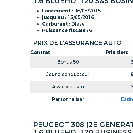
1.6 BLUEHDI 120 S&S BUSI
Lancement :
06/05/2015
jusqu'au :
13/05/2016
Carburant :
Diesel
Puissance fiscale :
6
PRIX DE L'ASSURANCE AUTO
Contrat
Prix tiers
Bonus 50
Jeune conducteur
Assuré au km
Personnaliser
Esti
PEUGEOT 308 (2E GENERATI
1.6 BLUEHDI 120 BUSINESS