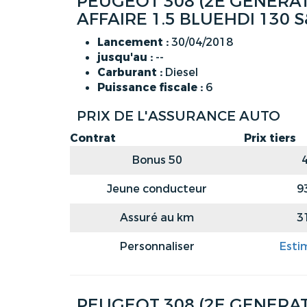
PEUGEOT 308 (2E GENERATI
AFFAIRE 1.5 BLUEHDI 130 
Lancement :
30/04/2018
jusqu'au :
--
Carburant :
Diesel
Puissance fiscale :
6
PRIX DE L'ASSURANCE AUTO
Contrat
Prix tiers
Bonus 50
Jeune conducteur
9
Assuré au km
3
Personnaliser
Esti
PEUGEOT 308 (2E GENERATI