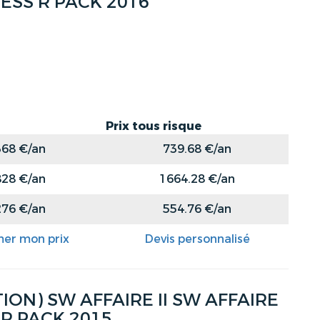
NESS R PACK 2016
Prix tous risque
368 €/an
739.68 €/an
828 €/an
1664.28 €/an
276 €/an
554.76 €/an
mer mon prix
Devis personnalisé
ON) SW AFFAIRE II SW AFFAIRE
 R PACK 2015