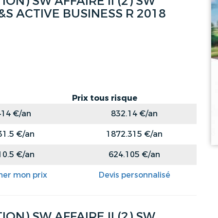
ON) SW AFFAIRE II (2) SW
S&S ACTIVE BUSINESS R 2018
Prix tous risque
414 €/an
832.14 €/an
31.5 €/an
1872.315 €/an
10.5 €/an
624.105 €/an
mer mon prix
Devis personnalisé
ON) SW AFFAIRE II (2) SW