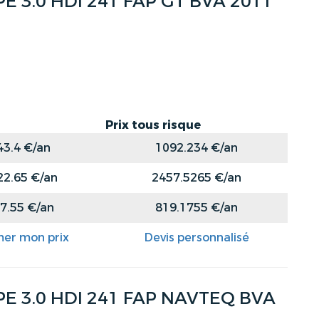
 3.0 HDI 241 FAP GT BVA 2011
Prix tous risque
43.4 €/an
1092.234 €/an
22.65 €/an
2457.5265 €/an
7.55 €/an
819.1755 €/an
mer mon prix
Devis personnalisé
 3.0 HDI 241 FAP NAVTEQ BVA