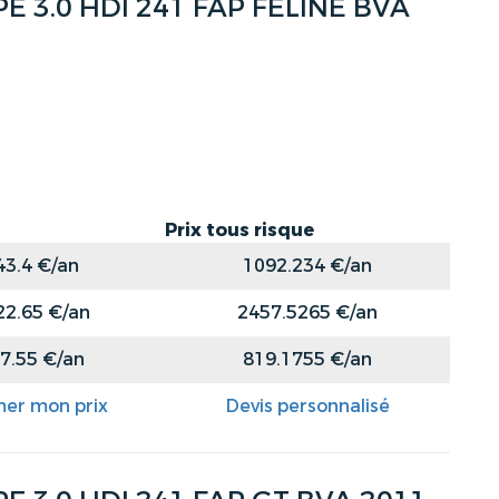
 3.0 HDI 241 FAP FELINE BVA
Prix tous risque
43.4 €/an
1092.234 €/an
22.65 €/an
2457.5265 €/an
7.55 €/an
819.1755 €/an
mer mon prix
Devis personnalisé