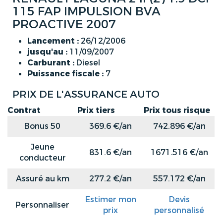
115 FAP IMPULSION BVA
PROACTIVE 2007
Lancement :
26/12/2006
jusqu'au :
11/09/2007
Carburant :
Diesel
Puissance fiscale :
7
PRIX DE L'ASSURANCE AUTO
Contrat
Prix tiers
Prix tous risque
Bonus 50
369.6 €/an
742.896 €/an
Jeune
831.6 €/an
1671.516 €/an
conducteur
Assuré au km
277.2 €/an
557.172 €/an
Estimer mon
Devis
Personnaliser
prix
personnalisé