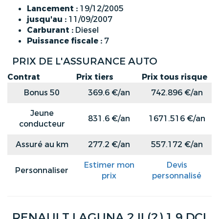
Lancement :
19/12/2005
jusqu'au :
11/09/2007
Carburant :
Diesel
Puissance fiscale :
7
PRIX DE L'ASSURANCE AUTO
Contrat
Prix tiers
Prix tous risque
Bonus 50
369.6 €/an
742.896 €/an
Jeune
831.6 €/an
1671.516 €/an
conducteur
Assuré au km
277.2 €/an
557.172 €/an
Estimer mon
Devis
Personnaliser
prix
personnalisé
RENAULT LAGUNA 2 II (2) 1.9 DCI