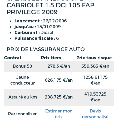
CABRIOLET 1.5 DCI 105 FAP
PRIVILEGE 2009
Lancement :
26/12/2006
jusqu'au :
15/01/2009
Carburant :
Diesel
Puissance fiscale :
6
PRIX DE L'ASSURANCE AUTO
Contrat
Prix tiers
Prix tous risque
Bonus 50
278.3 €/an
559.383 €/an
Jeune
1258.61175
626.175 €/an
conducteur
€/an
419.53725
Assuré au km
208.725 €/an
€/an
Estimer mon
Devis
Personnaliser
prix
personnalisé