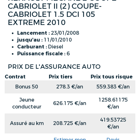
CABRIOLET II (2) COUPE-
CABRIOLET 1.5 DCI 105
EXTREME 2010
Lancement :
23/01/2008
jusqu'au :
11/01/2010
Carburant :
Diesel
Puissance fiscale :
6
PRIX DE L'ASSURANCE AUTO
Contrat
Prix tiers
Prix tous risque
Bonus 50
278.3 €/an
559.383 €/an
Jeune
1258.61175
626.175 €/an
conducteur
€/an
419.53725
Assuré au km
208.725 €/an
€/an
Estimer mon
Devis