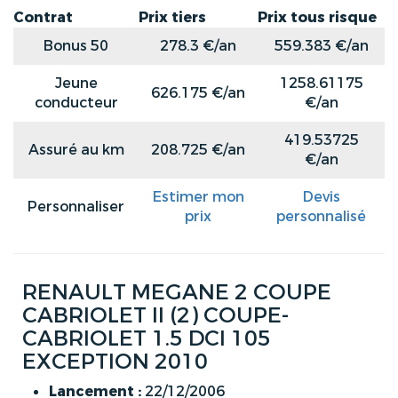
Contrat
Prix tiers
Prix tous risque
Bonus 50
278.3 €/an
559.383 €/an
Jeune
1258.61175
626.175 €/an
conducteur
€/an
419.53725
Assuré au km
208.725 €/an
€/an
Estimer mon
Devis
Personnaliser
prix
personnalisé
RENAULT MEGANE 2 COUPE
CABRIOLET II (2) COUPE-
CABRIOLET 1.5 DCI 105
EXCEPTION 2010
Lancement :
22/12/2006