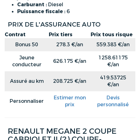
Carburant :
Diesel
Puissance fiscale :
6
PRIX DE L'ASSURANCE AUTO
Contrat
Prix tiers
Prix tous risque
Bonus 50
278.3 €/an
559.383 €/an
Jeune
1258.61175
626.175 €/an
conducteur
€/an
419.53725
Assuré au km
208.725 €/an
€/an
Estimer mon
Devis
Personnaliser
prix
personnalisé
RENAULT MEGANE 2 COUPE
CABRIOLET II (2) COUPE-