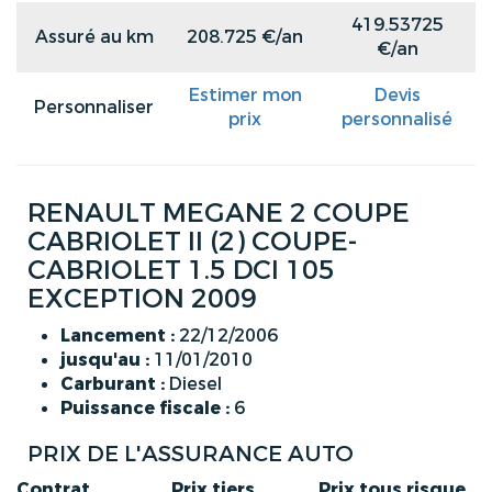
419.53725
Assuré au km
208.725 €/an
€/an
Estimer mon
Devis
Personnaliser
prix
personnalisé
RENAULT MEGANE 2 COUPE
CABRIOLET II (2) COUPE-
CABRIOLET 1.5 DCI 105
EXCEPTION 2009
Lancement :
22/12/2006
jusqu'au :
11/01/2010
Carburant :
Diesel
Puissance fiscale :
6
PRIX DE L'ASSURANCE AUTO
Contrat
Prix tiers
Prix tous risque