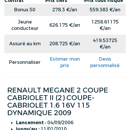
Contrat
Prix tiers
Prix tous risque
Bonus 50
278.3 €/an
559.383 €/an
Jeune
1258.61175
626.175 €/an
conducteur
€/an
419.53725
Assuré au km
208.725 €/an
€/an
Estimer mon
Devis
Personnaliser
prix
personnalisé
RENAULT MEGANE 2 COUPE
CABRIOLET II (2) COUPE-
CABRIOLET 1.6 16V 115
DYNAMIQUE 2009
Lancement :
04/09/2006
jusqu'au :
11/01/2010