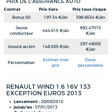
PRIX DE L'ASSURANCE AUTO
Contrat
Prix tiers
Prix tous risque
Bonus 50
197.34 €/an
396.6534 €/an
Jeune
892.47015
444.015 €/an
conducteur
€/an
297.49005
Assuré au km
148.005 €/an
€/an
Estimer mon
Devis
Personnaliser
prix
personnalisé
RENAULT WIND 1.6 16V 133
EXCEPTION EURO5 2013
Lancement :
28/09/2010
jusqu'au :
07/01/2013