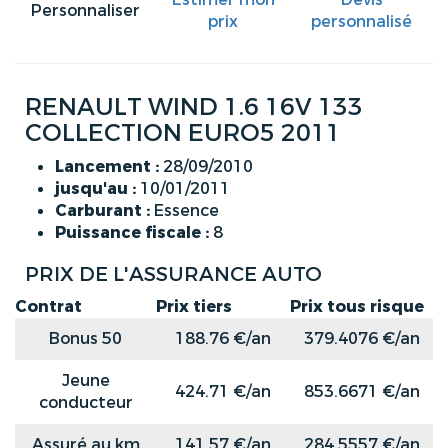
Personnaliser
prix
personnalisé
RENAULT WIND 1.6 16V 133
COLLECTION EURO5 2011
Lancement :
28/09/2010
jusqu'au :
10/01/2011
Carburant :
Essence
Puissance fiscale :
8
PRIX DE L'ASSURANCE AUTO
Contrat
Prix tiers
Prix tous risque
Bonus 50
188.76 €/an
379.4076 €/an
Jeune
424.71 €/an
853.6671 €/an
conducteur
Assuré au km
141.57 €/an
284.5557 €/an