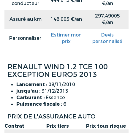
444.015 €/an
conducteur
€/an
297.49005
Assuré au km
148.005 €/an
€/an
Estimer mon
Devis
Personnaliser
prix
personnalisé
RENAULT WIND 1.2 TCE 100
EXCEPTION EURO5 2013
Lancement :
08/11/2010
jusqu'au :
31/12/2013
Carburant :
Essence
Puissance fiscale :
6
PRIX DE L'ASSURANCE AUTO
Contrat
Prix tiers
Prix tous risque