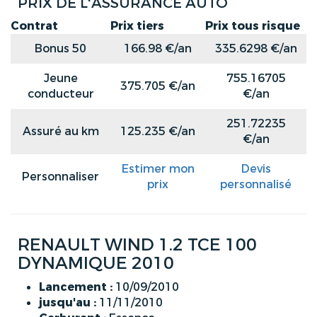
PRIX DE L'ASSURANCE AUTO
Contrat
Prix tiers
Prix tous risque
Bonus 50
166.98 €/an
335.6298 €/an
Jeune
755.16705
375.705 €/an
conducteur
€/an
251.72235
Assuré au km
125.235 €/an
€/an
Estimer mon
Devis
Personnaliser
prix
personnalisé
RENAULT WIND 1.2 TCE 100
DYNAMIQUE 2010
Lancement :
10/09/2010
jusqu'au :
11/11/2010