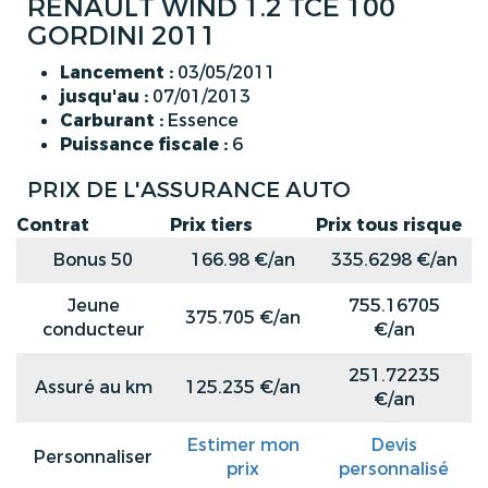
RENAULT WIND 1.2 TCE 100
GORDINI 2011
Lancement :
03/05/2011
jusqu'au :
07/01/2013
Carburant :
Essence
Puissance fiscale :
6
PRIX DE L'ASSURANCE AUTO
Contrat
Prix tiers
Prix tous risque
Bonus 50
166.98 €/an
335.6298 €/an
Jeune
755.16705
375.705 €/an
conducteur
€/an
251.72235
Assuré au km
125.235 €/an
€/an
Estimer mon
Devis
Personnaliser
prix
personnalisé