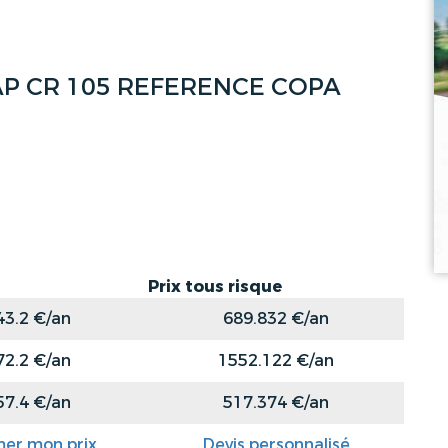
I FAP CR 105 REFERENCE COPA
Prix tous risque
43.2 €/an
689.832 €/an
72.2 €/an
1552.122 €/an
57.4 €/an
517.374 €/an
mer mon prix
Devis personnalisé