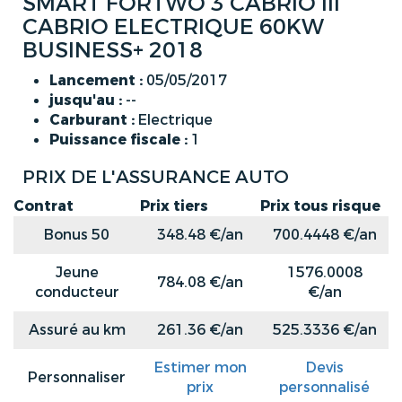
SMART FORTWO 3 CABRIO III
CABRIO ELECTRIQUE 60KW
BUSINESS+ 2018
Lancement :
05/05/2017
jusqu'au :
--
Carburant :
Electrique
Puissance fiscale :
1
PRIX DE L'ASSURANCE AUTO
Contrat
Prix tiers
Prix tous risque
Bonus 50
348.48 €/an
700.4448 €/an
Jeune
1576.0008
784.08 €/an
conducteur
€/an
Assuré au km
261.36 €/an
525.3336 €/an
Estimer mon
Devis
Personnaliser
prix
personnalisé